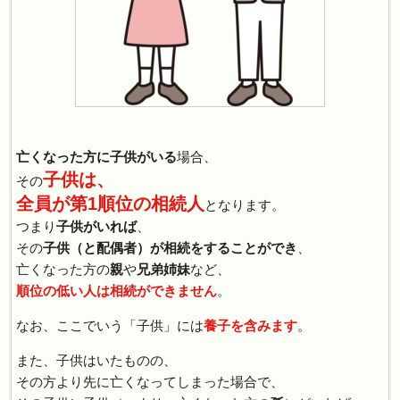
亡くなった方に子供がいる
場合、
子供は、
その
全員が第1順位の相続人
となります。
つまり
子供がいれば
、
その
子供（と配偶者）が相続をすることができ
、
亡くなった方の
親
や
兄弟姉妹
など、
順位の低い人は相続ができません
。
なお、ここでいう「子供」には
養子を含みます
。
また、子供はいたものの、
その方より先に亡くなってしまった場合で、