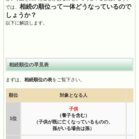
相続の順位って一体どうなっているので
では、
しょうか？
以下に解説します。
相続順位の早見表
まずは、
相続順位の表
をご覧下さい。
]
順位
対象となる人
子供
（養子を含む）
1位
（子供が既に亡くなっているものの、
（
孫がいる場合は孫）